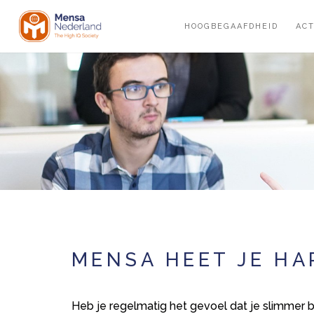
Overslaan
en
HOOGBEGAAFDHEID
ACT
naar
de
inhoud
gaan
MENSA HEET JE HA
Heb je regelmatig het gevoel dat je slimmer b