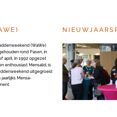
S
AWE)
NIEUWJAARS
addenweekend (WaWe)
gehouden rond Pasen, in
f april. In 1992 opgezet
n enthousiast Mensalid, is
ddenweekend uitgegroeid
 jaarlijks Mensa-
ment.