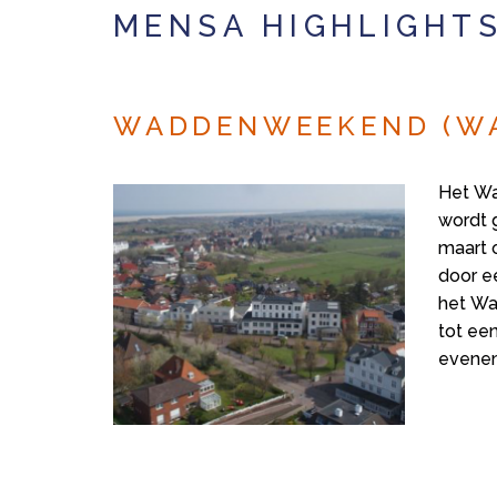
MENSA HIGHLIGHT
WADDENWEEKEND (W
Het W
wordt 
maart o
door ee
het Wa
tot een
evene