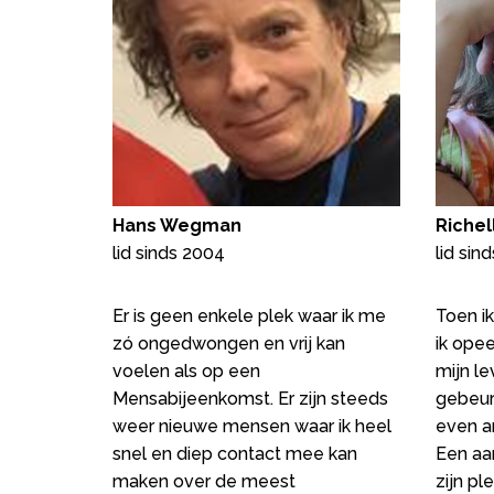
Hans Wegman
Riche
lid sinds 2004
lid sin
Er is geen enkele plek waar ik me
Toen i
zó ongedwongen en vrij kan
ik ope
voelen als op een
mijn l
Mensabijeenkomst. Er zijn steeds
gebeur
weer nieuwe mensen waar ik heel
even a
snel en diep contact mee kan
Een aan
maken over de meest
zijn ple