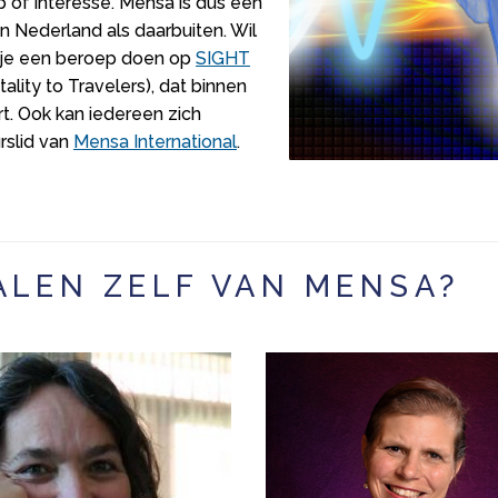
 of interesse. Mensa is dus een
n Nederland als daarbuiten. Wil
n je een beroep doen op
SIGHT
ality to Travelers), dat binnen
rt. Ook kan iedereen zich
rslid van
Mensa International
.
ALEN ZELF VAN MENSA?