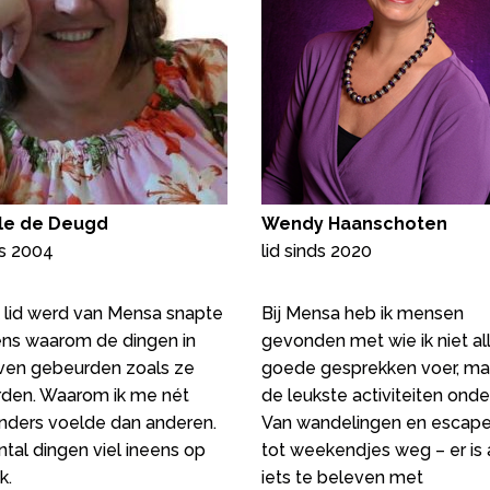
lle de Deugd
Wendy Haanschoten
ds 2004
lid sinds 2020
k lid werd van Mensa snapte
Bij Mensa heb ik mensen
ens waarom de dingen in
gevonden met wie ik niet al
even gebeurden zoals ze
goede gesprekken voer, ma
den. Waarom ik me nét
de leukste activiteiten ond
nders voelde dan anderen.
Van wandelingen en escap
tal dingen viel ineens op
tot weekendjes weg – er is a
k.
iets te beleven met