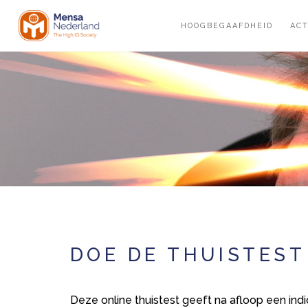
Overslaan
en
HOOGBEGAAFDHEID
ACT
naar
de
inhoud
gaan
DOE DE THUISTEST
Deze online thuistest geeft na afloop een ind